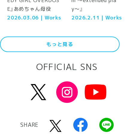
EDY GIRL OVERDOS
m 〜extended pla
E』あめちゃん母役
y〜』
2026.03.06
| Works
2026.2.11
| Works
もっと見る
OFFICIAL SNS
SHARE