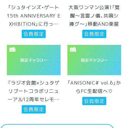
「シュタインズ・ゲート
大阪ワンマン公演！「覚
15th ANNIVERSARY E
醒〜言霊ノ儀、共鳴シ
XHIBITION」に行って
捧グ〜」移動AND楽屋
きたニャン☆
会員限定
会員限定
『ラジオ会館×シュタゲ
「ANISONIC# vol.6」か
リブートコラボリニュ
らFC生配信へ♡
ーアル12周年セレモニ
会員限定
ー』にて！
会員限定