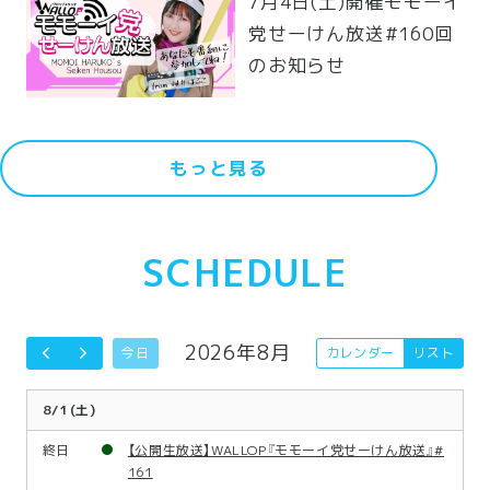
7月4日(土)開催モモーイ
ブ】・【夜公演 FCトーク
党せーけん放送#160回
イベント】
のお知らせ
もっと見る
SCHEDULE
2026年8月
今日
カレンダー
リスト
8/1(土)
終日
【公開生放送】WALLOP『モモーイ党せーけん放送』#
161