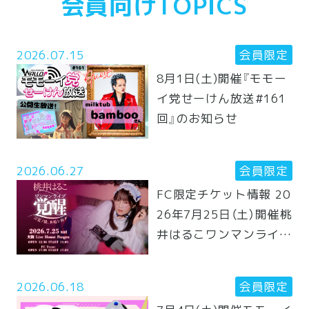
会員向けTOPICS
2026.07.15
会員限定
8月1日(土)開催『モモー
イ党せーけん放送#161
回』のお知らせ
2026.06.27
会員限定
FC限定チケット情報 20
26年7月25日（土）開催桃
井はるこワンマンライブ
『覚醒〜言霊ノ儀、共鳴
シ捧グ〜大阪公演』【昼
2026.06.18
会員限定
公演 ワンマンライ