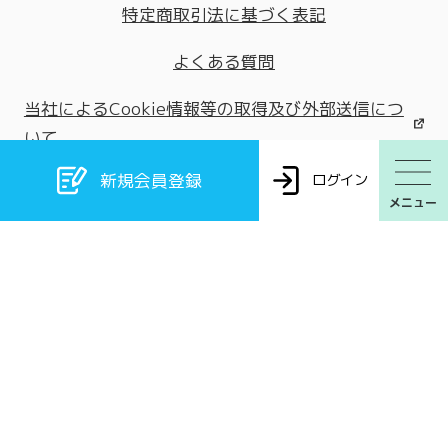
特定商取引法に基づく表記
よくある質問
当社によるCookie情報等の取得及び外部送信につ
いて
新規会員登録
ログイン
©桃井はるこオフィシャルweb Powered by
FaveConnect
※掲載されているすべてのコンテンツ（記事、画像、音声データ、映像
データ等）の無断転載を禁じます。