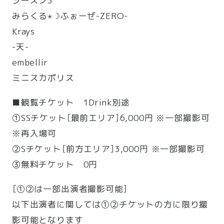
シーズン3
みらくる⋆☽ふぉーぜ-ZERO-
Krays
-天-
embellir
ミニスカポリス
■観覧チケット 1Drink別途
①SSチケット［最前エリア］6,000円 ※一部撮影可
※再入場可
②Sチケット［前方エリア］3,000円 ※一部撮影可
③無料チケット 0円
［①②は一部出演者撮影可能］
以下出演者に関しては①②チケットの方に限り撮
影可能となります