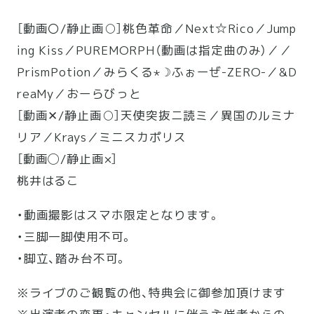
［動画〇/静止画○］桃色革命／Next☆Rico／Jump
ing Kiss／PUREMORPH（動画は指定曲のみ）／／
PrismPotion／みらくる⋆☽ふぉーぜ-ZERO-／&D
reaMy／おーらびっと
［動画✕/静止画○］天使突抜ニ読ミ／異国のルミナ
リア／Krays／ミニスカポリス
［動画◯/静止画×］
桃井はるこ
・動画撮影はスマホ限定となります。
・三脚一脚使用不可。
・脚立、踏み台不可。
※ライブのご観覧の他、特典会に御参加頂けます